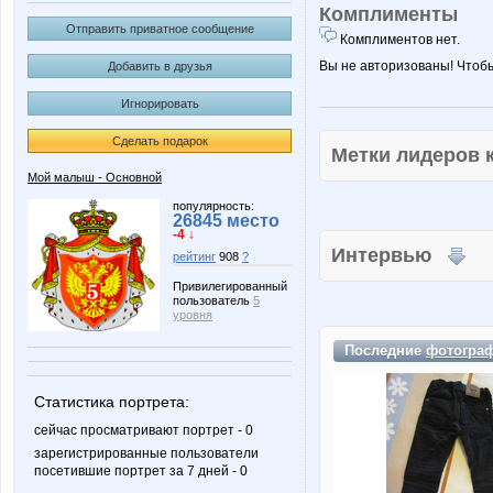
Комплименты
Отправить приватное сообщение
Комплиментов нет.
Вы не авторизованы! Чтоб
Добавить в друзья
Игнорировать
Сделать подарок
Метки лидеров
Мой малыш - Основной
популярность:
26845 место
-4 ↓
Интервью
рейтинг
908
?
Привилегированный
пользователь
5
уровня
Последние
фотогра
Статистика портрета:
сейчас просматривают портрет - 0
зарегистрированные пользователи
посетившие портрет за 7 дней - 0